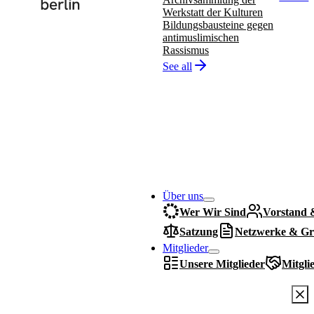
Werkstatt der Kulturen
Bildungsbausteine gegen
antimuslimischen
Rassismus
See all
Über uns
Wer Wir Sind
Vorstand 
Satzung
Netzwerke & Gr
Mitglieder
Unsere Mitglieder
Mitgli