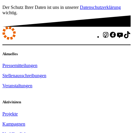
Der Schutz Ihrer Daten ist uns in unserer
Datenschutzerklärung
wichtig.
Instagram
Faceboo
You
T
Aktuelles
Pressemitteilungen
Stellenausschreibungen
Veranstaltungen
Aktivitäten
Projekte
Kampagnen