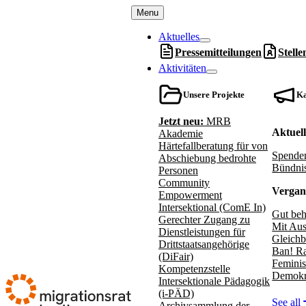
Menu
Aktuelles
Pressemitteilungen
Stell
Aktivitäten
Unsere Projekte
K
Jetzt neu:
MRB
Aktuel
Akademie
Härtefallberatung für von
Spenden
Abschiebung bedrohte
Bündnis
Personen
Community
Vergan
Empowerment
Intersektional (ComE In)
Gut beh
Gerechter Zugang zu
Mit Aus
Dienstleistungen für
Gleichb
Drittstaatsangehörige
Ban! Ra
(DiFair)
Feminis
Kompetenzstelle
Demokr
Intersektionale Pädagogik
(i-PÄD)
See all
Archivsammlung der