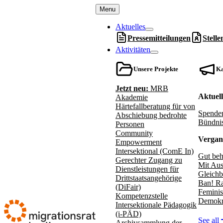
Menu
Aktuelles
Pressemitteilungen
Stell
Aktivitäten
Unsere Projekte
K
Jetzt neu:
MRB
Aktuel
Akademie
Härtefallberatung für von
Spenden
Abschiebung bedrohte
Bündnis
Personen
Community
Vergan
Empowerment
Intersektional (ComE In)
Gut beh
Gerechter Zugang zu
Mit Aus
Dienstleistungen für
Gleichb
Drittstaatsangehörige
Ban! Ra
(DiFair)
Feminis
Kompetenzstelle
Demokr
Intersektionale Pädagogik
(i-PÄD)
See all
Archivsammlung der