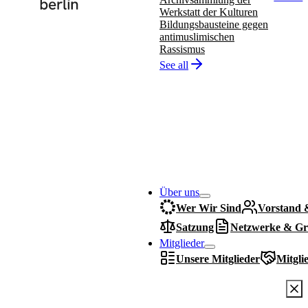
Werkstatt der Kulturen
Bildungsbausteine gegen
antimuslimischen
Rassismus
See all
Über uns
Wer Wir Sind
Vorstand 
Satzung
Netzwerke & Gr
Mitglieder
Unsere Mitglieder
Mitgli