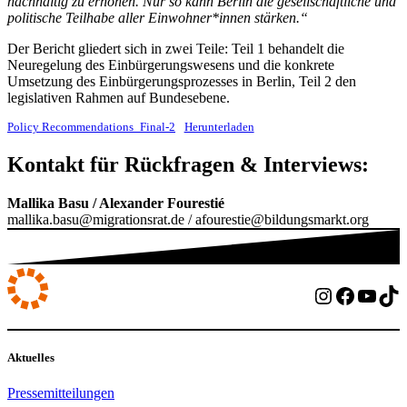
nachhaltig zu erhöhen. Nur so kann Berlin die gesellschaftliche und
politische Teilhabe aller Einwohner*innen stärken.“
Der Bericht gliedert sich in zwei Teile: Teil 1 behandelt die
Neuregelung des Einbürgerungswesens und die konkrete
Umsetzung des Einbürgerungsprozesses in Berlin, Teil 2 den
legislativen Rahmen auf Bundesebene.
Policy Recommendations_Final-2
Herunterladen
Kontakt für Rückfragen & Interviews:
Mallika Basu / Alexander Fourestié
mallika.basu@migrationsrat.de / afourestie@bildungsmarkt.org
Instagram
Facebo
YouT
Ti
Aktuelles
Pressemitteilungen