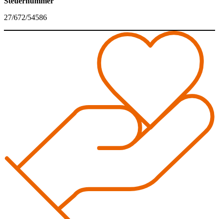
Steuernummer
27/672/54586