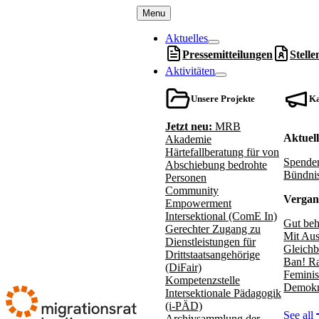
Menu
Aktuelles
Pressemitteilungen
Stell
Aktivitäten
Unsere Projekte
K
Jetzt neu:
MRB
Aktuel
Akademie
Härtefallberatung für von
Spenden
Abschiebung bedrohte
Bündnis
Personen
Community
Vergan
Empowerment
Intersektional (ComE In)
Gut beh
Gerechter Zugang zu
Mit Aus
Dienstleistungen für
Gleichb
Drittstaatsangehörige
Ban! Ra
(DiFair)
Feminis
Kompetenzstelle
Demokr
Intersektionale Pädagogik
(i-PÄD)
See all
Archivsammlung der