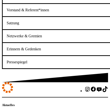
Vorstand & Referent*innen
Satzung
Netzwerke & Gremien
Erinnern & Gedenken
Pressespiegel
Instagram
Faceboo
You
T
Aktuelles