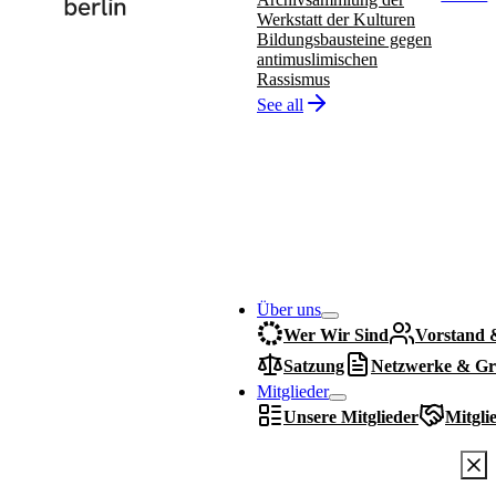
Werkstatt der Kulturen
Bildungsbausteine gegen
antimuslimischen
Rassismus
See all
Über uns
Wer Wir Sind
Vorstand 
Satzung
Netzwerke & Gr
Mitglieder
Unsere Mitglieder
Mitgli