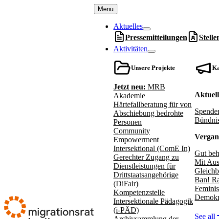
Menu
Aktuelles
Pressemitteilungen
Stell
Aktivitäten
Unsere Projekte
K
Jetzt neu:
MRB
Aktuel
Akademie
Härtefallberatung für von
Spenden
Abschiebung bedrohte
Bündnis
Personen
Community
Vergan
Empowerment
Intersektional (ComE In)
Gut beh
Gerechter Zugang zu
Mit Aus
Dienstleistungen für
Gleichb
Drittstaatsangehörige
Ban! Ra
(DiFair)
Feminis
Kompetenzstelle
Demokr
Intersektionale Pädagogik
(i-PÄD)
See all
Archivsammlung der