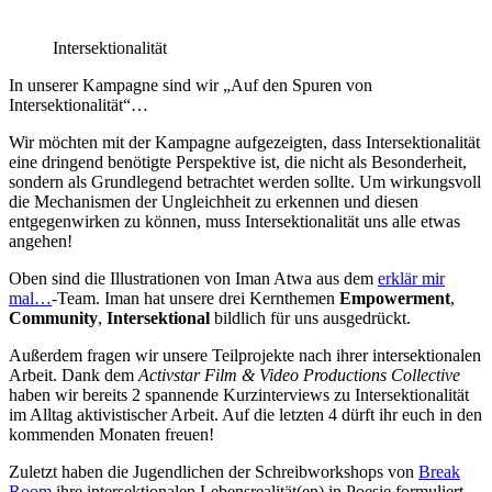
Intersektionalität
In unserer Kampagne sind wir „Auf den Spuren von
Intersektionalität“…
Wir möchten mit der Kampagne aufgezeigten, dass Intersektionalität
eine dringend benötigte Perspektive ist, die nicht als Besonderheit,
sondern als Grundlegend betrachtet werden sollte. Um wirkungsvoll
die Mechanismen der Ungleichheit zu erkennen und diesen
entgegenwirken zu können, muss Intersektionalität uns alle etwas
angehen!
Oben sind die Illustrationen von Iman Atwa aus dem
erklär mir
mal…
-Team. Iman hat unsere drei Kernthemen
Empowerment
,
Community
,
Intersektional
bildlich für uns ausgedrückt.
Außerdem fragen wir unsere Teilprojekte nach ihrer intersektionalen
Arbeit. Dank dem
Activstar Film & Video Productions Collective
haben wir bereits 2 spannende Kurzinterviews zu Intersektionalität
im Alltag aktivistischer Arbeit. Auf die letzten 4 dürft ihr euch in den
kommenden Monaten freuen!
Zuletzt haben die Jugendlichen der Schreibworkshops von
Break
Room
ihre intersektionalen Lebensrealität(en) in Poesie formuliert.