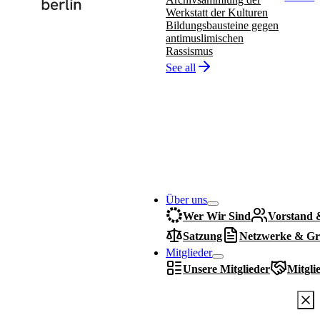
Werkstatt der Kulturen
Bildungsbausteine gegen
antimuslimischen
Rassismus
See all
Über uns
Wer Wir Sind
Vorstand 
Satzung
Netzwerke & Gr
Mitglieder
Unsere Mitglieder
Mitgli