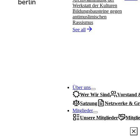
Werkstatt der Kulturen
Bildungsbausteine gegen
antimuslimischen
Rassismus
See all
Über uns
Wer Wir Sind
Vorstand 
Satzung
Netzwerke & Gr
Mitglieder
Unsere Mitglieder
Mitgli