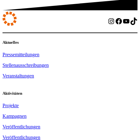
Instagram
Facebo
YouT
Ti
Aktuelles
Pressemitteilungen
Stellenausschreibungen
Veranstaltungen
Aktivitäten
Projekte
Kampagnen
Veröffentlichungen
Veröffentlichungen