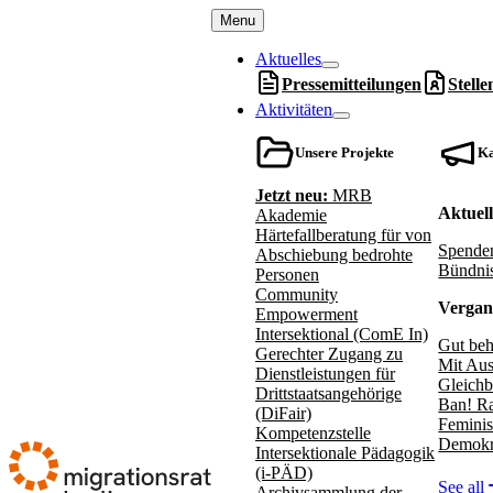
Zum
Menu
Inhalt
springen
Aktuelles
Pressemitteilungen
Stell
Aktivitäten
Unsere Projekte
K
Jetzt neu:
MRB
Aktuel
Akademie
Härtefallberatung für von
Spenden
Abschiebung bedrohte
Bündnis
Personen
Community
Vergan
Empowerment
Intersektional (ComE In)
Gut beh
Gerechter Zugang zu
Mit Aus
Dienstleistungen für
Gleichb
Drittstaatsangehörige
Ban! Ra
(DiFair)
Feminis
Kompetenzstelle
Demokr
Intersektionale Pädagogik
(i-PÄD)
See all
Archivsammlung der