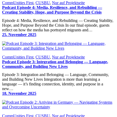
CommUnities First
, 
CUSBU
, 
Nur auf Projektseite
Podcast Episode 4: Media, Resilience, and Rebuilding —
Creating Stability, Hope, and Purpose Beyond the Crisis
Episode 4: Media, Resilience, and Rebuilding — Creating Stability,
Hope, and Purpose Beyond the Crisis In our final episode, guests
reflect on how the media has portrayed migrants and…
25. November 2025
CommUnities First
, 
CUSBU
, 
Nur auf Projektseite
Podcast Episode 3: Integration and Belonging — Language,
Community, and Building New Lives
Episode 3: Integration and Belonging — Language, Community,
and Building New Lives Integration is more than learning a
language — it’s finding connection, identity, and purpose in a
new…
18. November 2025
CommUnities First
, 
CUSBU
, 
Nur auf Projektseite