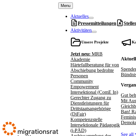
Menu
Aktuelles
Pressemitteilungen
Stell
Aktivitäten
Unsere Projekte
K
Jetzt neu:
MRB
Aktuel
Akademie
Härtefallberatung für von
Spenden
Abschiebung bedrohte
Bündnis
Personen
Community
Vergan
Empowerment
Intersektional (ComE In)
Gut beh
Gerechter Zugang zu
Mit Aus
Dienstleistungen für
Gleichb
Drittstaatsangehörige
Ban! Ra
(DiFair)
Feminis
Kompetenzstelle
Demokr
Intersektionale Pädagogik
(i-PÄD)
See all
Archivsammlung der