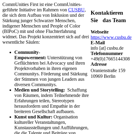
CommUnities First ist eine CommUnities-
geführte Initiative im Rahmen von
CUSBU
,
Kontaktieren
die sich dem Aufbau von Inklusion und der
Sie das Team
Stärkung junger Schwarzer Menschen,
indigener Menschen und People of Color
(BIPoC) mit und ohne Fluchterfahrung
Webseite
widmet. Das Projekt konzentriert sich auf drei
https://www.cusbu.de
wesentliche Säulen:
E-Mail
info [at] cusbu.de
Community-
Telefonnummer
Empowerment:
Unterstützung von
+49(0)17665144308
Geflüchteten bei Advocacy und ihren
Adresse
Projektvorhaben in ihren eigenen
Oranienstraße 159
Communitys. Förderung und Stärkung
10969 Berlin
der Stimmen von jungen Leaders aus
diversen Communitys.
Medien und Storytelling:
Schaffung
von Räumen, indem Teilnehmende ihre
Erfahrungen teilen, Stereotypen
herausfordern und Empathie in der
breiteren Gesellschaft aufbauen.
Kunst und Kultur:
Organisation
kultureller Veranstaltungen,
Kunstausstellungen und Aufführungen,
die die Talente und Beiträge von