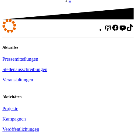
1
2
Instagram
Faceboo
You
T
Aktuelles
Pressemitteilungen
Stellenausschreibungen
Veranstaltungen
Aktivitäten
Projekte
Kampagnen
Veröffentlichungen