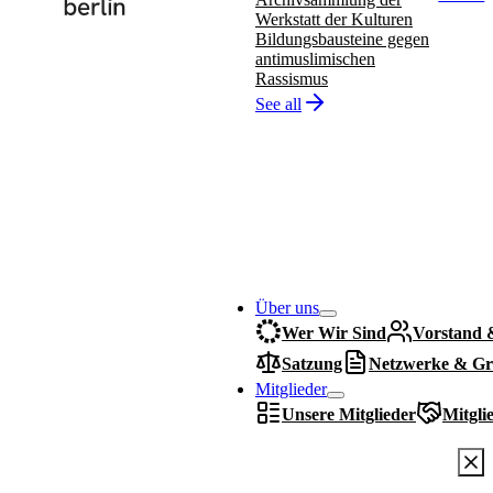
Werkstatt der Kulturen
Bildungsbausteine gegen
antimuslimischen
Rassismus
See all
Über uns
Wer Wir Sind
Vorstand 
Satzung
Netzwerke & Gr
Mitglieder
Unsere Mitglieder
Mitgli