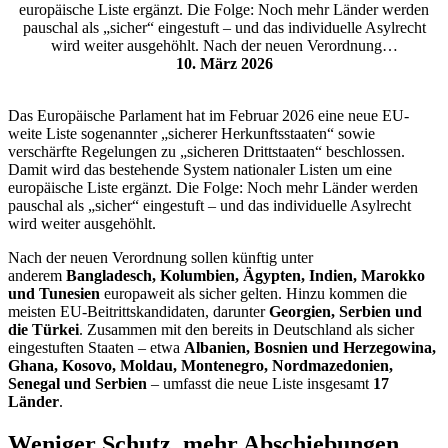
europäische Liste ergänzt. Die Folge: Noch mehr Länder werden
pauschal als „sicher“ eingestuft – und das individuelle Asylrecht
wird weiter ausgehöhlt. Nach der neuen Verordnung…
10. März 2026
Das Europäische Parlament hat im Februar 2026 eine neue EU-
weite Liste sogenannter „sicherer Herkunftsstaaten“ sowie
verschärfte Regelungen zu „sicheren Drittstaaten“ beschlossen.
Damit wird das bestehende System nationaler Listen um eine
europäische Liste ergänzt. Die Folge: Noch mehr Länder werden
pauschal als „sicher“ eingestuft – und das individuelle Asylrecht
wird weiter ausgehöhlt.
Nach der neuen Verordnung sollen künftig unter
anderem
Bangladesch, Kolumbien, Ägypten, Indien, Marokko
und Tunesien
europaweit als sicher gelten. Hinzu kommen die
meisten EU-Beitrittskandidaten, darunter
Georgien, Serbien und
die Türkei
. Zusammen mit den bereits in Deutschland als sicher
eingestuften Staaten – etwa
Albanien, Bosnien und Herzegowina,
Ghana, Kosovo, Moldau, Montenegro, Nordmazedonien,
Senegal und Serbien
– umfasst die neue Liste insgesamt
17
Länder
.
Weniger Schutz, mehr Abschiebungen