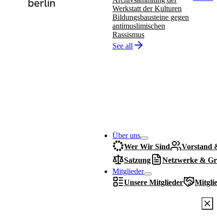
Werkstatt der Kulturen
Bildungsbausteine gegen
antimuslimischen
Rassismus
See all
Über uns
Wer Wir Sind
Vorstand 
Satzung
Netzwerke & Gr
Mitglieder
Unsere Mitglieder
Mitgli