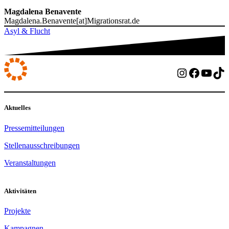
Magdalena Benavente
Magdalena.Benavente[at]Migrationsrat.de
Asyl & Flucht
Instagram
Facebo
YouT
Ti
Aktuelles
Pressemitteilungen
Stellenausschreibungen
Veranstaltungen
Aktivitäten
Projekte
Kampagnen