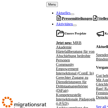
Menu
Aktuelles
Pressemitteilungen
Stell
Aktivitäten
Unsere Projekte
K
Jetzt neu:
MRB
Aktuel
Akademie
Härtefallberatung für von
Spenden
Abschiebung bedrohte
Bündnis
Personen
Community
Vergan
Empowerment
Intersektional (ComE In)
Gut beh
Gerechter Zugang zu
Mit Aus
Dienstleistungen für
Gleichb
Drittstaatsangehörige
Ban! Ra
(DiFair)
Feminis
Kompetenzstelle
Demokr
Intersektionale Pädagogik
(i-PÄD)
See all
Archivsammlung der