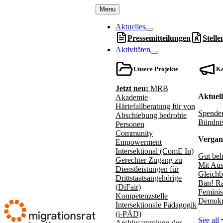
Menu
Aktuelles
Pressemitteilungen
Stell
Aktivitäten
Unsere Projekte
K
Jetzt neu:
MRB
Aktuel
Akademie
Härtefallberatung für von
Spenden
Abschiebung bedrohte
Bündnis
Personen
Community
Vergan
Empowerment
Intersektional (ComE In)
Gut beh
Gerechter Zugang zu
Mit Aus
Dienstleistungen für
Gleichb
Drittstaatsangehörige
Ban! Ra
(DiFair)
Feminis
Kompetenzstelle
Demokr
Intersektionale Pädagogik
(i-PÄD)
See all
Archivsammlung der