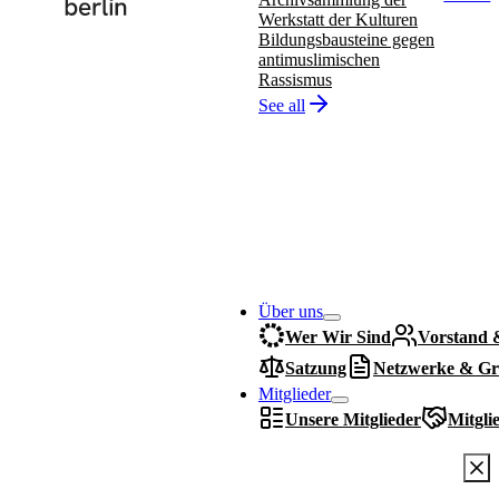
Werkstatt der Kulturen
Bildungsbausteine gegen
antimuslimischen
Rassismus
See all
Über uns
Wer Wir Sind
Vorstand 
Satzung
Netzwerke & Gr
Mitglieder
Unsere Mitglieder
Mitgli