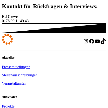
Kontakt für Rückfragen & Interviews:
Ed Greve
0176 99 11 49 43
Instagram
Facebo
YouT
Ti
Aktuelles
Pressemitteilungen
Stellenausschreibungen
Veranstaltungen
Aktivitäten
Projekte