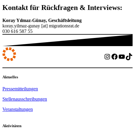
Kontakt für Rückfragen & Interviews:
Koray Yılmaz-Günay, Geschäftsleitung
koray.yilmaz-gunay [at] migrationsrat.de
030 616 587 55
Instagram
Facebo
YouT
Ti
Aktuelles
Pressemitteilungen
Stellenausschreibungen
Veranstaltungen
Aktivitäten