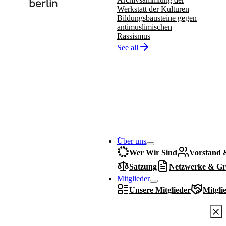
Werkstatt der Kulturen
Bildungsbausteine gegen
antimuslimischen
Rassismus
See all
Über uns
Wer Wir Sind
Vorstand 
Satzung
Netzwerke & Gr
Mitglieder
Unsere Mitglieder
Mitgli