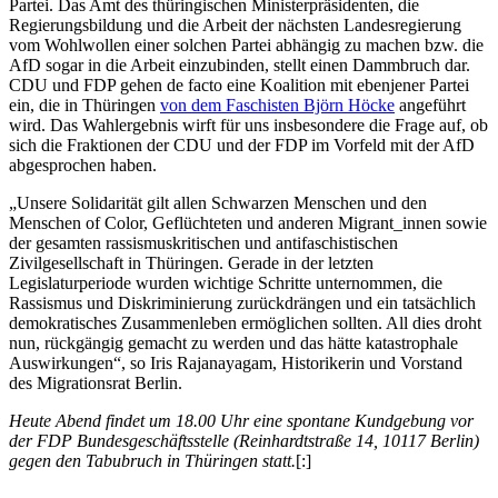
Partei. Das Amt des thüringischen Ministerpräsidenten, die
Regierungsbildung und die Arbeit der nächsten Landesregierung
vom Wohlwollen einer solchen Partei abhängig zu machen bzw. die
AfD sogar in die Arbeit einzubinden, stellt einen Dammbruch dar.
CDU und FDP gehen de facto eine Koalition mit ebenjener Partei
ein, die in Thüringen
von dem Faschisten Björn Höcke
angeführt
wird. Das Wahlergebnis wirft für uns insbesondere die Frage auf, ob
sich die Fraktionen der CDU und der FDP im Vorfeld mit der AfD
abgesprochen haben.
„Unsere Solidarität gilt allen Schwarzen Menschen und den
Menschen of Color, Geflüchteten und anderen Migrant_innen sowie
der gesamten rassismuskritischen und antifaschistischen
Zivilgesellschaft in Thüringen. Gerade in der letzten
Legislaturperiode wurden wichtige Schritte unternommen, die
Rassismus und Diskriminierung zurückdrängen und ein tatsächlich
demokratisches Zusammenleben ermöglichen sollten. All dies droht
nun, rückgängig gemacht zu werden und das hätte katastrophale
Auswirkungen“, so Iris Rajanayagam, Historikerin und Vorstand
des Migrationsrat Berlin.
Heute Abend findet um 18.00 Uhr eine spontane Kundgebung vor
der FDP Bundesgeschäftsstelle (Reinhardtstraße 14, 10117 Berlin)
gegen den Tabubruch in Thüringen statt.
[:]