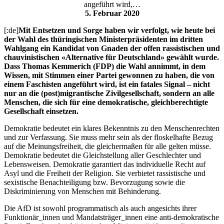
angeführt wird,…
5. Februar 2020
[:de]
Mit Entsetzen und Sorge haben wir verfolgt, wie heute bei
der Wahl des thüringischen Ministerpräsidenten im dritten
Wahlgang ein Kandidat von Gnaden der offen rassistischen und
chauvinistischen «Alternative für Deutschland» gewählt wurde.
Dass Thomas Kemmerich (FDP) die Wahl annimmt, in dem
Wissen, mit Stimmen einer Partei gewonnen zu haben, die von
einem Faschisten angeführt wird, ist ein fatales Signal – nicht
nur an die (post)migrantische Zivilgesellschaft, sondern an alle
Menschen, die sich für eine demokratische, gleichberechtigte
Gesellschaft einsetzen.
Demokratie bedeutet ein klares Bekenntnis zu den Menschenrechten
und zur Verfassung. Sie muss mehr sein als der floskelhafte Bezug
auf die Meinungsfreiheit, die gleichermaßen für alle gelten müsse.
Demokratie bedeutet die Gleichstellung aller Geschlechter und
Lebensweisen. Demokratie garantiert das individuelle Recht auf
Asyl und die Freiheit der Religion. Sie verbietet rassistische und
sexistische Benachteiligung bzw. Bevorzugung sowie die
Diskriminierung von Menschen mit Behinderung.
Die AfD ist sowohl programmatisch als auch angesichts ihrer
Funktionär_innen und Mandatsträger_innen eine anti-demokratische