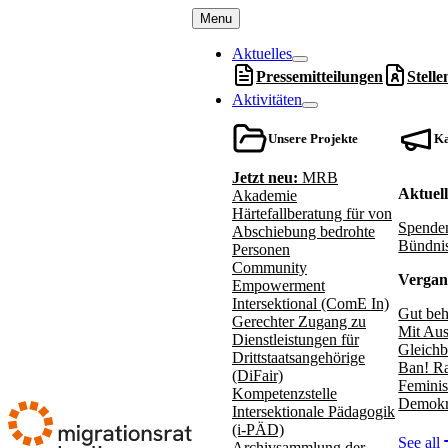
Menu
Aktuelles
Pressemitteilungen
Stell
Aktivitäten
Unsere Projekte
K
Jetzt neu:
MRB
Aktuel
Akademie
Härtefallberatung für von
Spenden
Abschiebung bedrohte
Bündnis
Personen
Community
Vergan
Empowerment
Intersektional (ComE In)
Gut beh
Gerechter Zugang zu
Mit Aus
Dienstleistungen für
Gleichb
Drittstaatsangehörige
Ban! Ra
(DiFair)
Feminis
Kompetenzstelle
Demokr
Intersektionale Pädagogik
(i-PÄD)
See all
Archivsammlung der