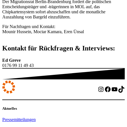
Der Migrationsrat Berlin-Brandenburg fordert die politischen
Entscheidungsträger und -trägerinnen in MOL auf, das
Chipkartensystem sofort abzuschaffen und die monatliche
Auszahlung von Bargeld einzuführen.
Für Nachfragen und Kontakt:
Mounir Hussein, Moctar Kamara, Eren Ünsal
Kontakt für Rückfragen & Interviews:
Ed Greve
0176 99 11 49 43
Instagram
Facebo
YouT
Ti
Aktuelles
Pressemitteilungen