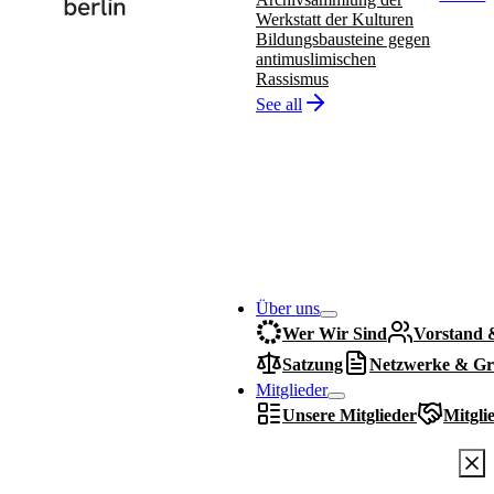
Werkstatt der Kulturen
Bildungsbausteine gegen
antimuslimischen
Rassismus
See all
Über uns
Wer Wir Sind
Vorstand 
Satzung
Netzwerke & Gr
Mitglieder
Unsere Mitglieder
Mitgli