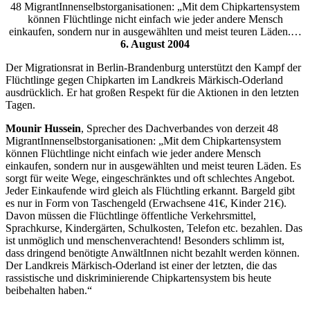
48 MigrantInnenselbstorganisationen: „Mit dem Chipkartensystem
können Flüchtlinge nicht einfach wie jeder andere Mensch
einkaufen, sondern nur in ausgewählten und meist teuren Läden.…
6. August 2004
Der Migrationsrat in Berlin-Brandenburg unterstützt den Kampf der
Flüchtlinge gegen Chipkarten im Landkreis Märkisch-Oderland
ausdrücklich. Er hat großen Respekt für die Aktionen in den letzten
Tagen.
Mounir Hussein
, Sprecher des Dachverbandes von derzeit 48
MigrantInnenselbstorganisationen: „Mit dem Chipkartensystem
können Flüchtlinge nicht einfach wie jeder andere Mensch
einkaufen, sondern nur in ausgewählten und meist teuren Läden. Es
sorgt für weite Wege, eingeschränktes und oft schlechtes Angebot.
Jeder Einkaufende wird gleich als Flüchtling erkannt. Bargeld gibt
es nur in Form von Taschengeld (Erwachsene 41€, Kinder 21€).
Davon müssen die Flüchtlinge öffentliche Verkehrsmittel,
Sprachkurse, Kindergärten, Schulkosten, Telefon etc. bezahlen. Das
ist unmöglich und menschenverachtend! Besonders schlimm ist,
dass dringend benötigte AnwältInnen nicht bezahlt werden können.
Der Landkreis Märkisch-Oderland ist einer der letzten, die das
rassistische und diskriminierende Chipkartensystem bis heute
beibehalten haben.“