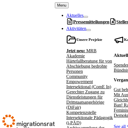
Menu
Aktuelles
Pressemitteilungen
Stell
Aktivitäten
Unsere Projekte
K
Jetzt neu:
MRB
Aktuel
Akademie
Härtefallberatung für von
Spenden
Abschiebung bedrohte
Bündnis
Personen
Community
Vergan
Empowerment
Intersektional (ComE In)
Gut beh
Gerechter Zugang zu
Mit Aus
Dienstleistungen für
Gleichb
Drittstaatsangehörige
Ban! Ra
(DiFair)
Feminis
Kompetenzstelle
Demokr
Intersektionale Pädagogik
(i-PÄD)
See all
Archivsammlung der