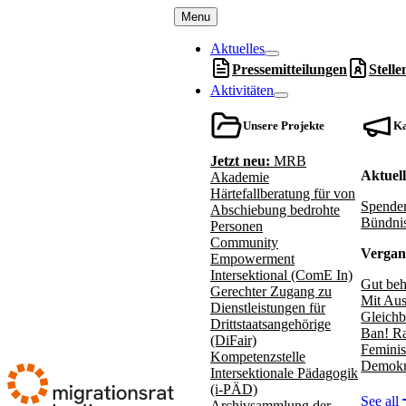
Menu
Aktuelles
Pressemitteilungen
Stell
Aktivitäten
Unsere Projekte
K
Jetzt neu:
MRB
Aktuel
Akademie
Härtefallberatung für von
Spenden
Abschiebung bedrohte
Bündnis
Personen
Community
Vergan
Empowerment
Intersektional (ComE In)
Gut beh
Gerechter Zugang zu
Mit Aus
Dienstleistungen für
Gleichb
Drittstaatsangehörige
Ban! Ra
(DiFair)
Feminis
Kompetenzstelle
Demokr
Intersektionale Pädagogik
(i-PÄD)
See all
Archivsammlung der