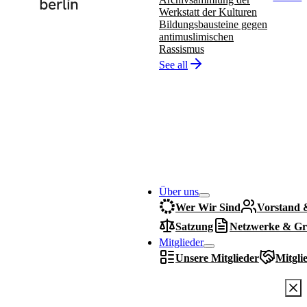
Werkstatt der Kulturen
Bildungsbausteine gegen
antimuslimischen
Rassismus
See all
Über uns
Wer Wir Sind
Vorstand 
Satzung
Netzwerke & Gr
Mitglieder
Unsere Mitglieder
Mitgli