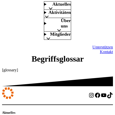
Aktuelles
Aktivitäten
Über
uns
Mitglieder
Unterstützen
Kontakt
Begriffsglossar
[glossary]
Instagram
Facebo
YouT
Ti
Aktuelles