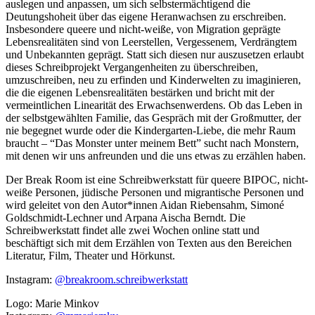
auslegen und anpassen, um sich selbstermächtigend die
Deutungshoheit über das eigene Heranwachsen zu erschreiben.
Insbesondere queere und
nicht-
weiße
, von Migration geprägte
Lebensrealitäten sind von Leerstellen, Vergessenem, Verdrängtem
und Unbekannten geprägt.
Statt sich diesen
nur
auszusetzen
erlaubt
dieses Schreibprojekt Vergangenheiten zu überschreiben,
umzuschreiben, neu zu erfinden und Kinderwelten zu imaginieren,
die die eigenen Lebensrealitäten bestärken und bricht mit der
vermeintlichen Linearität des Erwachsenwerdens. Ob das Leben in
der selbstgewählt
en Familie, das Gespräch mit der Großmutter, der
nie begegnet wurde oder die Kindergarten-Liebe, die mehr Raum
braucht – “Das Monster unter meinem Bett” sucht nach Monstern,
mit denen wir uns anfreunden und die uns etwas zu erzählen haben.
Der Break Room ist eine Schreibwerkstatt für queere BIPOC, nicht-
weiße
Personen, jüdische Personen und migrantische Personen und
wird geleitet
von den Autor
*innen Aidan
Riebensahm
,
Simoné
Goldschmidt-Lechner und
Arpana
Aischa Berndt. Die
Schreibwerkstatt findet alle zwei Wochen
online
statt und
beschäftigt sich mit dem Erzählen von Texten aus
den Bereichen
Literatur, Film, Theater und
Hörkunst
.
Instagram:
@breakroom.schreibwerkstatt
Logo: Marie Minkov