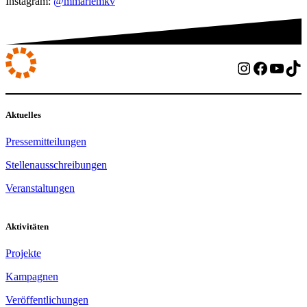
Instagram:
@mmariemkv
Instagram
Facebo
YouT
Ti
Aktuelles
Pressemitteilungen
Stellenausschreibungen
Veranstaltungen
Aktivitäten
Projekte
Kampagnen
Veröffentlichungen