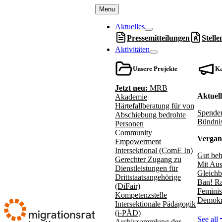
Zum
Menu
Inhalt
springen
Aktuelles
Pressemitteilungen
Stell
Aktivitäten
Unsere Projekte
K
Jetzt neu:
MRB
Aktuel
Akademie
Härtefallberatung für von
Spenden
Abschiebung bedrohte
Bündnis
Personen
Community
Vergan
Empowerment
Intersektional (ComE In)
Gut beh
Gerechter Zugang zu
Mit Aus
Dienstleistungen für
Gleichb
Drittstaatsangehörige
Ban! Ra
(DiFair)
Feminis
Kompetenzstelle
Demokr
Intersektionale Pädagogik
(i-PÄD)
See all
Archivsammlung der