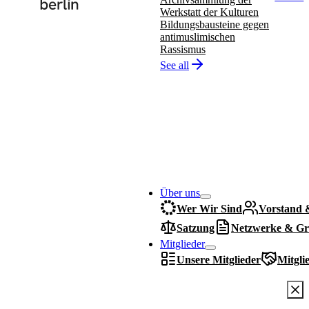
Werkstatt der Kulturen
Bildungsbausteine gegen
antimuslimischen
Rassismus
See all
Über uns
Wer Wir Sind
Vorstand 
Satzung
Netzwerke & Gr
Mitglieder
Unsere Mitglieder
Mitgli