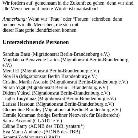
Wir fordern auf, gemeinsam in die Zukunft zu gehen, denn wir sind
alle Menschen und unsere Würde ist unantastbar!
Anmerkung:
Wenn wir “Frau” oder “Frauen” schreiben, dann
meinen wir alle Menschen, die sich mit
dieser Kategorie identifizieren können.
Unterzeichnende Personen
Sanchita Basu (Migrationsrat Berlin-Brandenburg e.V.)
Magdalena Benavente Larios (Migrationsrat Berlin-Brandenburg
e.V.)
Meral El (Migrationsrat Berlin-Brandenburg e.V.)
Noa Ha (Migrationsrat Berlin-Brandenburg e.V.)
Cristina Martín Asensio (Migrationsrat Berlin-Brandenburg e.V.)
Nuran Yigit (Migrationsrat Berlin – Brandenburg e.V.)
Didem Yüksel (Migrationsrat Berlin-Brandenburg e.V.)
Tuğba Tanyılmaz (Migrationsrat Berlin-Brandenburg e.V.)
Larissa Hassoun (Migrationsrat Berlin-Brandenburg e.V.)
Clementine Burnley (Migrationsrat Berlin-Brandenburg e.V.)
Cemile Karaman (bridge Berliner Netzwerk für Bleiberecht)
Salma Arzouni (GLADT e.V.)
Céline Barry (ADNB des TBB, yantaru*)
Eva Maria Andrades (ADNB des TBB)
Senami Zodehougan (i-PÄD)