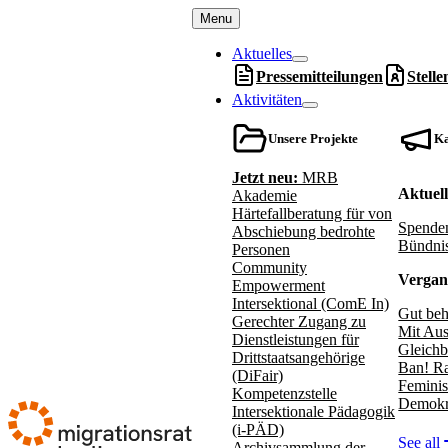
Menu
Aktuelles
Pressemitteilungen
Stell
Aktivitäten
Unsere Projekte
K
Jetzt neu:
MRB
Aktuel
Akademie
Härtefallberatung für von
Spenden
Abschiebung bedrohte
Bündnis
Personen
Community
Vergan
Empowerment
Intersektional (ComE In)
Gut beh
Gerechter Zugang zu
Mit Aus
Dienstleistungen für
Gleichb
Drittstaatsangehörige
Ban! Ra
(DiFair)
Feminis
Kompetenzstelle
Demokr
Intersektionale Pädagogik
(i-PÄD)
See all
Archivsammlung der