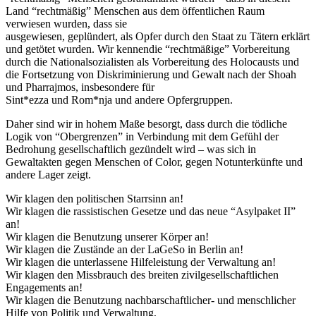
Land “rechtmäßig” Menschen aus dem öffentlichen Raum
verwiesen wurden, dass sie
ausgewiesen, geplündert, als Opfer durch den Staat zu Tätern erklärt
und getötet wurden. Wir kennendie “rechtmäßige” Vorbereitung
durch die Nationalsozialisten als Vorbereitung des Holocausts und
die Fortsetzung von Diskriminierung und Gewalt nach der Shoah
und Pharrajmos, insbesondere für
Sint*ezza und Rom*nja und andere Opfergruppen.
Daher sind wir in hohem Maße besorgt, dass durch die tödliche
Logik von “Obergrenzen” in Verbindung mit dem Gefühl der
Bedrohung gesellschaftlich gezündelt wird – was sich in
Gewaltakten gegen Menschen of Color, gegen Notunterkünfte und
andere Lager zeigt.
Wir klagen den politischen Starrsinn an!
Wir klagen die rassistischen Gesetze und das neue “Asylpaket II”
an!
Wir klagen die Benutzung unserer Körper an!
Wir klagen die Zustände an der LaGeSo in Berlin an!
Wir klagen die unterlassene Hilfeleistung der Verwaltung an!
Wir klagen den Missbrauch des breiten zivilgesellschaftlichen
Engagements an!
Wir klagen die Benutzung nachbarschaftlicher- und menschlicher
Hilfe von Politik und Verwaltung,