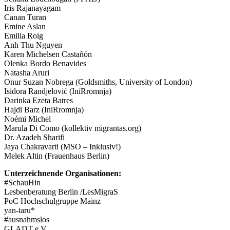
Iris Rajanayagam
Canan Turan
Emine Aslan
Emilia Roig
Anh Thu Nguyen
Karen Michelsen Castañón
Olenka Bordo Benavides
Natasha Aruri
Onur Suzan Nobrega (Goldsmiths, University of London)
Isidora Randjelović (IniRromnja)
Darinka Ezeta Batres
Hajdi Barz (IniRromnja)
Noémi Michel
Marula Di Como (kollektiv migrantas.org)
Dr. Azadeh Sharifi
Jaya Chakravarti (MSO – Inklusiv!)
Melek Altin (Frauenhaus Berlin)
Unterzeichnende Organisationen:
#SchauHin
Lesbenberatung Berlin /LesMigraS
PoC Hochschulgruppe Mainz
yan-taru*
#ausnahmslos
GLADT e.V.