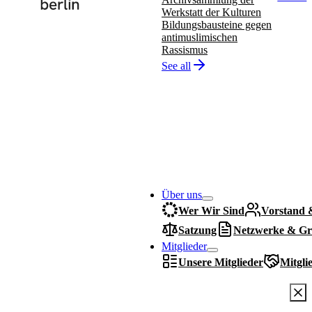
Werkstatt der Kulturen
Bildungsbausteine gegen
antimuslimischen
Rassismus
See all
Über uns
Wer Wir Sind
Vorstand 
Satzung
Netzwerke & Gr
Mitglieder
Unsere Mitglieder
Mitgli