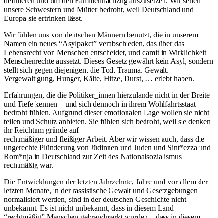
definieren und um den Familiennachzug auszusetzen. Wir sehen
unsere Schwestern und Mütter bedroht, weil Deutschland und
Europa sie ertrinken lässt.
Wir fühlen uns von deutschen Männern benutzt, die in unserem
Namen ein neues “Asylpaket” verabschieden, das über das
Lebensrecht von Menschen entscheidet, und damit in Wirklichkeit
Menschenrechte aussetzt. Dieses Gesetz gewährt kein Asyl, sondern
stellt sich gegen diejenigen, die Tod, Trauma, Gewalt,
Vergewaltigung, Hunger, Kälte, Hitze, Durst, … erlebt haben.
Erfahrungen, die die Politiker_innen hierzulande nicht in der Breite
und Tiefe kennen – und sich dennoch in ihrem Wohlfahrtsstaat
bedroht fühlen. Aufgrund dieser emotionalen Lage wollen sie nicht
teilen und Schutz anbieten. Sie fühlen sich bedroht, weil sie denken
ihr Reichtum gründe auf
rechtmäßiger und fleißiger Arbeit. Aber wir wissen auch, dass die
ungerechte Plünderung von Jüdinnen und Juden und Sint*ezza und
Rom*nja in Deutschland zur Zeit des Nationalsozialismus
rechtmäßig war.
Die Entwicklungen der letzten Jahrzehnte, Jahre und vor allem der
letzten Monate, in der rassistische Gewalt und Gesetzgebungen
normalisiert werden, sind in der deutschen Geschichte nicht
unbekannt. Es ist nicht unbekannt, dass in diesem Land
“rechtmäßig” Menschen gebrandmarkt wurden – dass in diesem