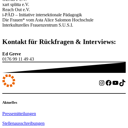
xart splitta e.V.
Reach Out e.V.
i-PÄD – Initiative intersektionale Pädagogik
Die Frauen* vom Asta Alice Salomon Hochschule
Interkulturelles Frauenzentrum S.U.S.I.
Kontakt für Rückfragen & Interviews:
Ed Greve
0176 99 11 49 43
Instagram
Facebo
YouT
Ti
Aktuelles
Pressemitteilungen
Stellenausschreibungen