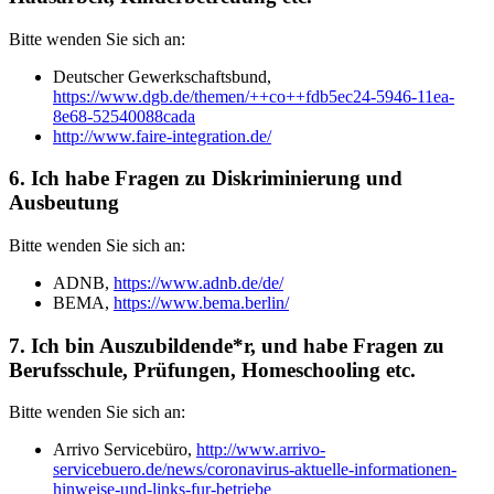
Bitte wenden Sie sich an:
Deutscher Gewerkschaftsbund,
https://www.dgb.de/themen/++co++fdb5ec24-5946-11ea-
8e68-52540088cada
http://www.faire-integration.de/
6. Ich habe Fragen zu Diskriminierung und
Ausbeutung
Bitte wenden Sie sich an:
ADNB,
https://www.adnb.de/de/
BEMA,
https://www.bema.berlin/
7. Ich bin Auszubildende*r, und habe Fragen zu
Berufsschule, Prüfungen, Homeschooling etc.
Bitte wenden Sie sich an:
Arrivo Servicebüro,
http://www.arrivo-
servicebuero.de/news/coronavirus-aktuelle-informationen-
hinweise-und-links-fur-betriebe