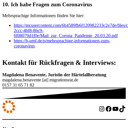
10. Ich habe Fragen zum Coronavirus
Mehrsprachige Informationen finden Sie hier:
https://mcusercontent.com/6b4589fb6f120982233c2e7de/files/
2ccc-4bf8-86c9-
6f08079d1f0e/Mail_zur_Corona_Pandemie_20.03.20.pdf
https://b-umf.de/p/mehrsprachige-informationen-zum-
coronavirus
Kontakt für Rückfragen & Interviews:
Magdalena Benavente, Juristin der Härtefallberatung
magdalena.benavente [at] migrationsrat.de
0157 31 65 71 82
Instagram
Facebo
YouT
Ti