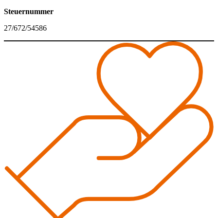
Steuernummer
27/672/54586