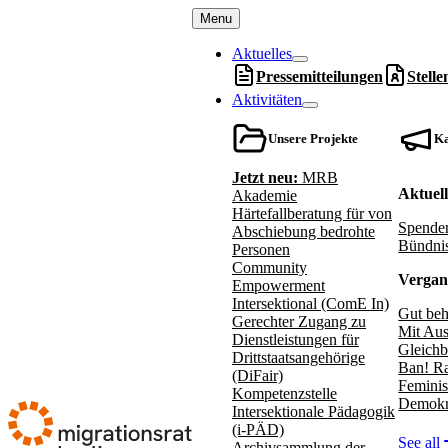
Menu
Aktuelles
Pressemitteilungen
Stell
Aktivitäten
Unsere Projekte
K
Jetzt neu:
MRB
Aktuel
Akademie
Härtefallberatung für von
Spenden
Abschiebung bedrohte
Bündnis
Personen
Community
Vergan
Empowerment
Intersektional (ComE In)
Gut beh
Gerechter Zugang zu
Mit Aus
Dienstleistungen für
Gleichb
Drittstaatsangehörige
Ban! Ra
(DiFair)
Feminis
Kompetenzstelle
Demokr
Intersektionale Pädagogik
(i-PÄD)
See all
Archivsammlung der