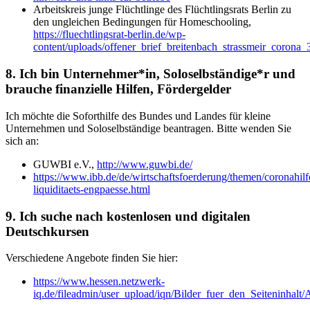
Arbeitskreis junge Flüchtlinge des Flüchtlingsrats Berlin zu
den ungleichen Bedingungen für Homeschooling,
https://fluechtlingsrat-berlin.de/wp-
content/uploads/offener_brief_breitenbach_strassmeir_corona
8. Ich bin Unternehmer*in, Soloselbständige*r und
brauche finanzielle Hilfen, Fördergelder
Ich möchte die Soforthilfe des Bundes und Landes für kleine
Unternehmen und Soloselbständige beantragen. Bitte wenden Sie
sich an:
GUWBI e.V.,
http://www.guwbi.de/
https://www.ibb.de/de/wirtschaftsfoerderung/themen/coronahilf
liquiditaets-engpaesse.html
9. Ich suche nach kostenlosen und digitalen
Deutschkursen
Verschiedene Angebote finden Sie hier:
https://www.hessen.netzwerk-
iq.de/fileadmin/user_upload/iqn/Bilder_fuer_den_Seiteninha