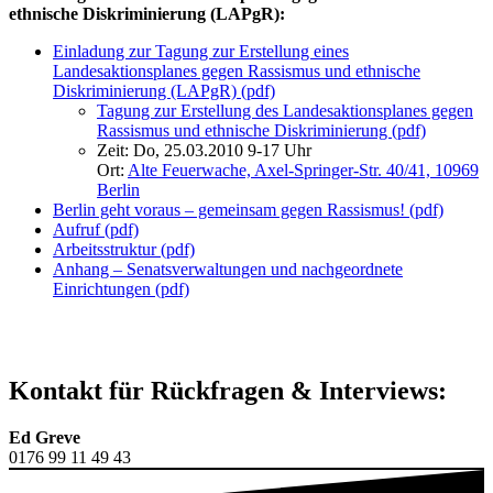
ethnische Diskriminierung (LAPgR):
Einladung zur Tagung zur Erstellung eines
Landesaktionsplanes gegen Rassismus und ethnische
Diskriminierung (LAPgR) (pdf)
Tagung zur Erstellung des Landesaktionsplanes gegen
Rassismus und ethnische Diskriminierung (pdf)
Zeit: Do, 25.03.2010 9-17 Uhr
Ort:
Alte Feuerwache, Axel-Springer-Str. 40/41, 10969
Berlin
Berlin geht voraus – gemeinsam gegen Rassismus! (pdf)
Aufruf (pdf)
Arbeitsstruktur (pdf)
Anhang – Senatsverwaltungen und nachgeordnete
Einrichtungen (pdf)
Kontakt für Rückfragen & Interviews:
Ed Greve
0176 99 11 49 43