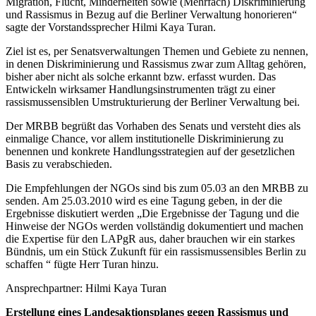
Migration, Flucht, Minderheiten sowie (Mehrfach) Diskriminierung
und Rassismus in Bezug auf die Berliner Verwaltung honorieren“
sagte der Vorstandssprecher Hilmi Kaya Turan.
Ziel ist es, per Senatsverwaltungen Themen und Gebiete zu nennen,
in denen Diskriminierung und Rassismus zwar zum Alltag gehören,
bisher aber nicht als solche erkannt bzw. erfasst wurden. Das
Entwickeln wirksamer Handlungsinstrumenten trägt zu einer
rassismussensiblen Umstrukturierung der Berliner Verwaltung bei.
Der MRBB begrüßt das Vorhaben des Senats und versteht dies als
einmalige Chance, vor allem institutionelle Diskriminierung zu
benennen und konkrete Handlungsstrategien auf der gesetzlichen
Basis zu verabschieden.
Die Empfehlungen der NGOs sind bis zum 05.03 an den MRBB zu
senden. Am 25.03.2010 wird es eine Tagung geben, in der die
Ergebnisse diskutiert werden „Die Ergebnisse der Tagung und die
Hinweise der NGOs werden vollständig dokumentiert und machen
die Expertise für den LAPgR aus, daher brauchen wir ein starkes
Bündnis, um ein Stück Zukunft für ein rassismussensibles Berlin zu
schaffen “ fügte Herr Turan hinzu.
Ansprechpartner: Hilmi Kaya Turan
Erstellung eines Landesaktionsplanes gegen Rassismus und