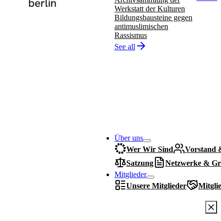
Werkstatt der Kulturen
Bildungsbausteine gegen
antimuslimischen
Rassismus
See all
Über uns
Wer Wir Sind
Vorstand 
Satzung
Netzwerke & Gr
Mitglieder
Unsere Mitglieder
Mitgli