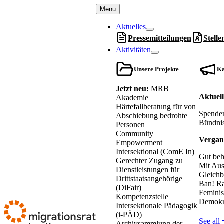
Menu
Aktuelles
Pressemitteilungen
Stell
Aktivitäten
Unsere Projekte
K
Jetzt neu:
MRB
Aktuel
Akademie
Härtefallberatung für von
Spenden
Abschiebung bedrohte
Bündnis
Personen
Community
Vergan
Empowerment
Intersektional (ComE In)
Gut beh
Gerechter Zugang zu
Mit Aus
Dienstleistungen für
Gleichb
Drittstaatsangehörige
Ban! Ra
(DiFair)
Feminis
Kompetenzstelle
Demokr
Intersektionale Pädagogik
(i-PÄD)
See all
Archivsammlung der