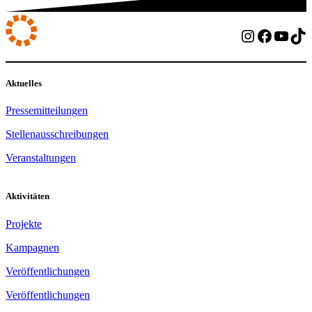
Instagram
Facebo
YouT
Ti
Aktuelles
Pressemitteilungen
Stellenausschreibungen
Veranstaltungen
Aktivitäten
Projekte
Kampagnen
Veröffentlichungen
Veröffentlichungen