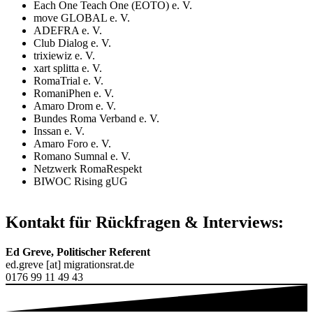
Each One Teach One (EOTO) e. V.
move GLOBAL e. V.
ADEFRA e. V.
Club Dialog e. V.
trixiewiz e. V.
xart splitta e. V.
RomaTrial e. V.
RomaniPhen e. V.
Amaro Drom e. V.
Bundes Roma Verband e. V.
Inssan e. V.
Amaro Foro e. V.
Romano Sumnal e. V.
Netzwerk RomaRespekt
BIWOC Rising gUG
Kontakt für Rückfragen & Interviews:
Ed Greve, Politischer Referent
ed.greve [at] migrationsrat.de
0176 99 11 49 43