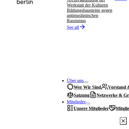
Werkstatt der Kulturen
Bildungsbausteine gegen
antimuslimischen
Rassismus
See all
Über uns
Wer Wir Sind
Vorstand 
Satzung
Netzwerke & Gr
Mitglieder
Unsere Mitglieder
Mitgli