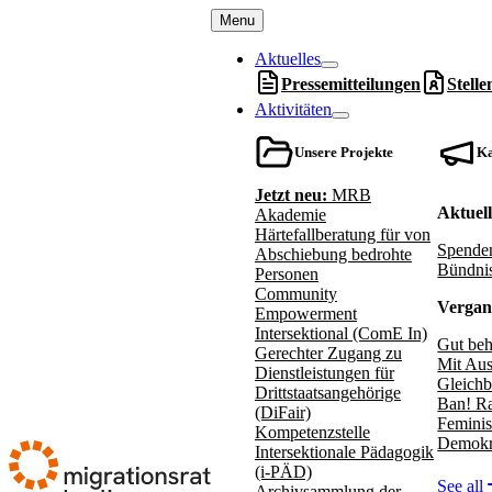
Menu
Aktuelles
Pressemitteilungen
Stell
Aktivitäten
Unsere Projekte
K
Jetzt neu:
MRB
Aktuel
Akademie
Härtefallberatung für von
Spenden
Abschiebung bedrohte
Bündnis
Personen
Community
Vergan
Empowerment
Intersektional (ComE In)
Gut beh
Gerechter Zugang zu
Mit Aus
Dienstleistungen für
Gleichb
Drittstaatsangehörige
Ban! Ra
(DiFair)
Feminis
Kompetenzstelle
Demokr
Intersektionale Pädagogik
(i-PÄD)
See all
Archivsammlung der