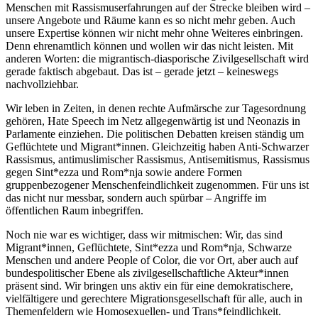
Menschen mit Rassismuserfahrungen auf der Strecke bleiben wird –
unsere Angebote und Räume kann es so nicht mehr geben. Auch
unsere Expertise können wir nicht mehr ohne Weiteres einbringen.
Denn ehrenamtlich können und wollen wir das nicht leisten. Mit
anderen Worten: die migrantisch-diasporische Zivilgesellschaft wird
gerade faktisch abgebaut. Das ist – gerade jetzt – keineswegs
nachvollziehbar.
Wir leben in Zeiten, in denen rechte Aufmärsche zur Tagesordnung
gehören, Hate Speech im Netz allgegenwärtig ist und Neonazis in
Parlamente einziehen. Die politischen Debatten kreisen ständig um
Geflüchtete und Migrant*innen. Gleichzeitig haben Anti-Schwarzer
Rassismus, antimuslimischer Rassismus, Antisemitismus, Rassismus
gegen Sint*ezza und Rom*nja sowie andere Formen
gruppenbezogener Menschenfeindlichkeit zugenommen. Für uns ist
das nicht nur messbar, sondern auch spürbar – Angriffe im
öffentlichen Raum inbegriffen.
Noch nie war es wichtiger, dass wir mitmischen: Wir, das sind
Migrant*innen, Geflüchtete, Sint*ezza und Rom*nja, Schwarze
Menschen und andere People of Color, die vor Ort, aber auch auf
bundespolitischer Ebene als zivilgesellschaftliche Akteur*innen
präsent sind. Wir bringen uns aktiv ein für eine demokratischere,
vielfältigere und gerechtere Migrationsgesellschaft für alle, auch in
Themenfeldern wie Homosexuellen- und Trans*feindlichkeit.