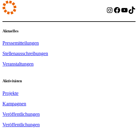
Instagram
Facebo
YouT
Ti
Aktuelles
Pressemitteilungen
Stellenausschreibungen
Veranstaltungen
Aktivitäten
Projekte
Kampagnen
Veröffentlichungen
Veröffentlichungen