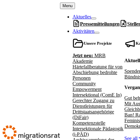
Zum
Menu
Inhalt
springen
Aktuelles
Pressemitteilungen
Stell
Aktivitäten
Unsere Projekte
K
Jetzt neu:
MRB
Aktuel
Akademie
Härtefallberatung für von
Spenden
Abschiebung bedrohte
Bündnis
Personen
Community
Vergan
Empowerment
Intersektional (ComE In)
Gut beh
Gerechter Zugang zu
Mit Aus
Dienstleistungen für
Gleichb
Drittstaatsangehörige
Ban! Ra
(DiFair)
Feminis
Kompetenzstelle
Demokr
Intersektionale Pädagogik
(i-PÄD)
See all
Archivsammlung der