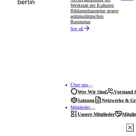
Werkstatt der Kulturen
Bildungsbausteine gegen
antimuslimischen
Rassismus
See all
Über uns
Wer Wir Sind
Vorstand 
Satzung
Netzwerke & Gr
Mitglieder
Unsere Mitglieder
Mitgli