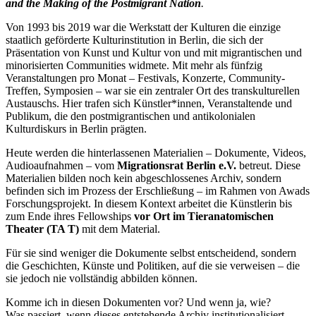
and the Making of the Postmigrant Nation
.
Von 1993 bis 2019 war die Werkstatt der Kulturen die einzige
staatlich geförderte Kulturinstitution in Berlin, die sich der
Präsentation von Kunst und Kultur von und mit migrantischen und
minorisierten Communities widmete. Mit mehr als fünfzig
Veranstaltungen pro Monat – Festivals, Konzerte, Community-
Treffen, Symposien – war sie ein zentraler Ort des transkulturellen
Austauschs. Hier trafen sich Künstler*innen, Veranstaltende und
Publikum, die den postmigrantischen und antikolonialen
Kulturdiskurs in Berlin prägten.
Heute werden die hinterlassenen Materialien – Dokumente, Videos,
Audioaufnahmen – vom
Migrationsrat Berlin e.V.
betreut. Diese
Materialien bilden noch kein abgeschlossenes Archiv, sondern
befinden sich im Prozess der Erschließung – im Rahmen von Awads
Forschungsprojekt. In diesem Kontext arbeitet die Künstlerin bis
zum Ende ihres Fellowships
vor Ort im Tieranatomischen
Theater (TA T)
mit dem Material.
Für sie sind weniger die Dokumente selbst entscheidend, sondern
die Geschichten, Künste und Politiken, auf die sie verweisen – die
sie jedoch nie vollständig abbilden können.
Komme ich in diesen Dokumenten vor? Und wenn ja, wie?
Was passiert, wenn dieses entstehende Archiv institutionalisiert