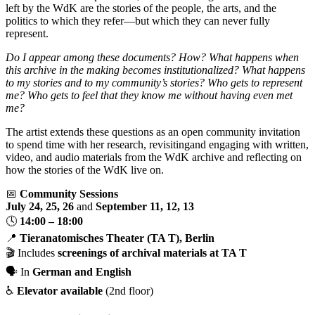
left by the WdK are the stories of the people, the arts, and the
politics to which they refer—but which they can never fully
represent.
Do I appear among these documents?
How?
What happens when
this archive in the making becomes institutionalized?
What happens
to my stories and to my community
’
s stories?
Who gets to represent
me?
Who gets to feel that they know me without having even met
me?
The artist extends these questions as an open community invitation
to spend time with her research, revisitingand engaging with written,
video, and audio materials from the WdK archive and reflecting on
how the stories of the WdK live on.
📅
Community Sessions
July 24, 25, 26
and
September 11, 12, 13
🕓
14:00 – 18:00
📍
Tieranatomisches Theater (TA T), Berlin
🎬 Includes
screenings of archival materials at TA T
🗣️ In
German and English
♿
Elevator available
(2nd floor)