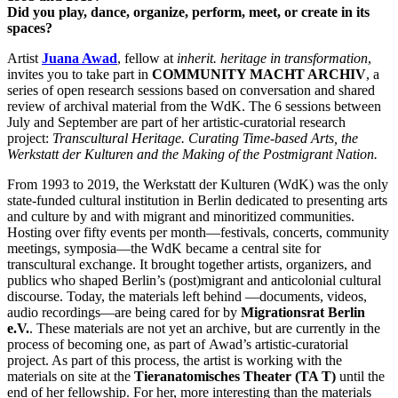
Did you play, dance, organize, perform, meet, or create in its
spaces?
Artist
Juana Awad
, fellow at
inherit. heritage in transformation
,
invites you to take part in
COMMUNITY MACHT ARCHIV
, a
series of open research sessions based on conversation and shared
review of archival material from the WdK. The 6 sessions between
July and September are part of her artistic-curatorial research
project:
Transcultural Heritage. Curating Time-based Arts, the
Werkstatt der Kulturen and the Making of the Postmigrant Nation.
From 1993 to 2019, the Werkstatt der Kulturen (WdK) was the only
state-funded cultural institution in Berlin dedicated to presenting arts
and culture by and with migrant and minoritized communities.
Hosting over fifty events per month—festivals, concerts, community
meetings, symposia—the WdK became a central site for
transcultural exchange. It brought together artists, organizers, and
publics who shaped Berlin’s (post)migrant and anticolonial cultural
discourse. Today, the materials left behind —documents, videos,
audio recordings—are being cared for by
Migrationsrat Berlin
e.V.
. These materials are not yet an archive, but are currently in the
process of becoming one, as part of Awad’s artistic-curatorial
project. As part of this process, the artist is working with the
materials on site at the
Tieranatomisches Theater (TA T)
until the
end of her fellowship. For her, more interesting than the materials