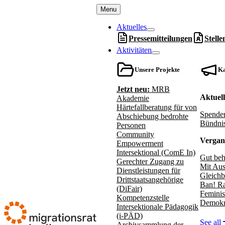
Menu
Aktuelles
Pressemitteilungen
Stell
Aktivitäten
Unsere Projekte
K
Jetzt neu:
MRB
Aktuel
Akademie
Härtefallberatung für von
Spenden
Abschiebung bedrohte
Bündnis
Personen
Community
Vergan
Empowerment
Intersektional (ComE In)
Gut beh
Gerechter Zugang zu
Mit Aus
Dienstleistungen für
Gleichb
Drittstaatsangehörige
Ban! Ra
(DiFair)
Feminis
Kompetenzstelle
Demokr
Intersektionale Pädagogik
(i-PÄD)
See all
Archivsammlung der