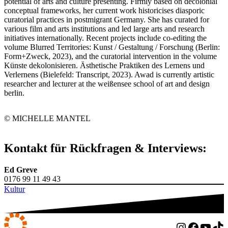
potential of arts and culture presenting. Firmly based on decolonial
conceptual frameworks, her current work historicises diasporic
curatorial practices in postmigrant Germany. She has curated for
various film and arts institutions and led large arts and research
initiatives internationally. Recent projects include co-editing the
volume Blurred Territories: Kunst / Gestaltung / Forschung (Berlin:
Form+Zweck, 2023), and the curatorial intervention in the volume
Künste dekolonisieren. Ästhetische Praktiken des Lernens und
Verlernens (Bielefeld: Transcript, 2023). Awad is currently artistic
researcher and lecturer at the weißensee school of art and design
berlin.
© MICHELLE MANTEL
Kontakt für Rückfragen & Interviews:
Ed Greve
0176 99 11 49 43
Kultur
Instagram
Faceboo
You
T