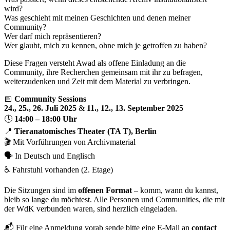
wird?
Was geschieht mit meinen Geschichten und denen meiner
Community?
Wer darf mich repräsentieren?
Wer glaubt, mich zu kennen, ohne mich je getroffen zu haben?
Diese Fragen versteht Awad als offene Einladung an die
Community, ihre Recherchen gemeinsam mit ihr zu befragen,
weiterzudenken und Zeit mit dem Material zu verbringen.
📅
Community Sessions
24., 25., 26. Juli 2025
&
11., 12., 13. September
2025
🕓
14:00 – 18:00 Uhr
📍
Tieranatomisches Theater (TA T), Berlin
🎬 Mit Vorführungen von Archivmaterial
🗣️ In Deutsch und Englisch
♿ Fahrstuhl vorhanden (2. Etage)
Die Sitzungen sind im
offenen Format
– komm, wann du kannst,
bleib so lange du möchtest. Alle Personen und Communities, die mit
der WdK verbunden waren, sind herzlich eingeladen.
📬 Für eine Anmeldung vorab sende bitte eine E-Mail an
contact