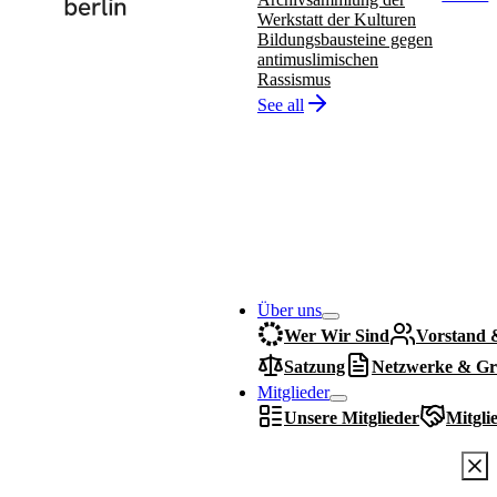
Werkstatt der Kulturen
Bildungsbausteine gegen
antimuslimischen
Rassismus
See all
Über uns
Wer Wir Sind
Vorstand 
Satzung
Netzwerke & Gr
Mitglieder
Unsere Mitglieder
Mitgli