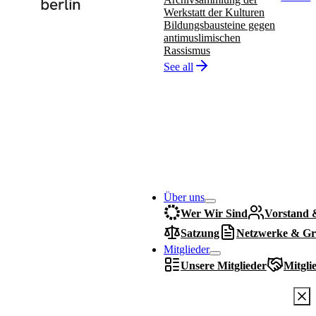
Werkstatt der Kulturen
Bildungsbausteine gegen
antimuslimischen
Rassismus
See all
Über uns
Wer Wir Sind
Vorstand 
Satzung
Netzwerke & Gr
Mitglieder
Unsere Mitglieder
Mitgli