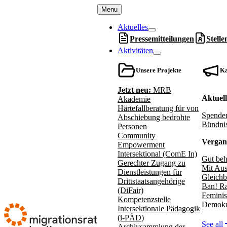
Menu
Aktuelles
Pressemitteilungen
Stell
Aktivitäten
Unsere Projekte
K
Jetzt neu:
MRB
Aktuel
Akademie
Härtefallberatung für von
Spenden
Abschiebung bedrohte
Bündnis
Personen
Community
Vergan
Empowerment
Intersektional (ComE In)
Gut beh
Gerechter Zugang zu
Mit Aus
Dienstleistungen für
Gleichb
Drittstaatsangehörige
Ban! Ra
(DiFair)
Feminis
Kompetenzstelle
Demokr
Intersektionale Pädagogik
(i-PÄD)
See all
Archivsammlung der