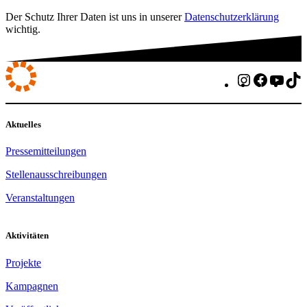
Der Schutz Ihrer Daten ist uns in unserer
Datenschutzerklärung
wichtig.
Instagram
Faceboo
You
T
Aktuelles
Pressemitteilungen
Stellenausschreibungen
Veranstaltungen
Aktivitäten
Projekte
Kampagnen