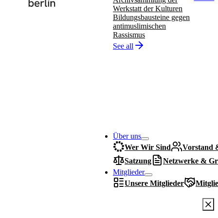
Werkstatt der Kulturen
Bildungsbausteine gegen
antimuslimischen
Rassismus
See all
Über uns
Wer Wir Sind
Vorstand 
Satzung
Netzwerke & Gr
Mitglieder
Unsere Mitglieder
Mitgli