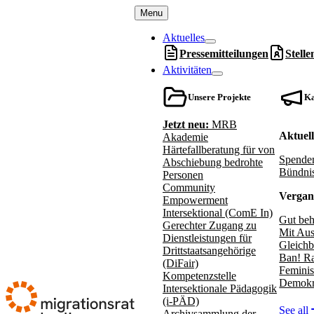
Menu
Aktuelles
Pressemitteilungen
Stell
Aktivitäten
Unsere Projekte
K
Jetzt neu:
MRB
Aktuel
Akademie
Härtefallberatung für von
Spenden
Abschiebung bedrohte
Bündnis
Personen
Community
Vergan
Empowerment
Intersektional (ComE In)
Gut beh
Gerechter Zugang zu
Mit Aus
Dienstleistungen für
Gleichb
Drittstaatsangehörige
Ban! Ra
(DiFair)
Feminis
Kompetenzstelle
Demokr
Intersektionale Pädagogik
(i-PÄD)
See all
Archivsammlung der