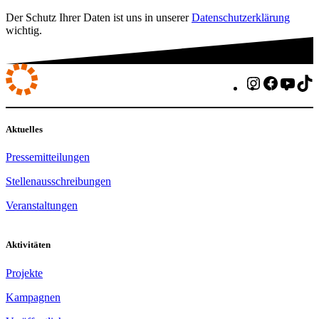
Der Schutz Ihrer Daten ist uns in unserer
Datenschutzerklärung
wichtig.
Instagram
Faceboo
You
T
Aktuelles
Pressemitteilungen
Stellenausschreibungen
Veranstaltungen
Aktivitäten
Projekte
Kampagnen