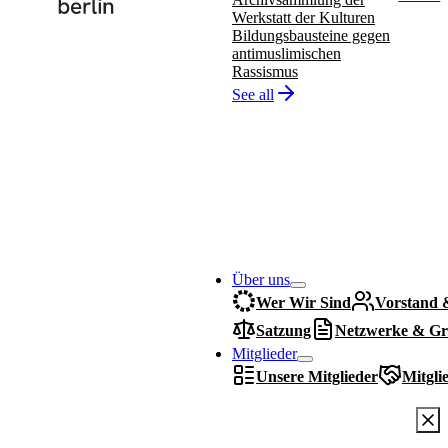
Werkstatt der Kulturen
Bildungsbausteine gegen
antimuslimischen
Rassismus
See all
Über uns
Wer Wir Sind
Vorstand 
Satzung
Netzwerke & Gr
Mitglieder
Unsere Mitglieder
Mitgli