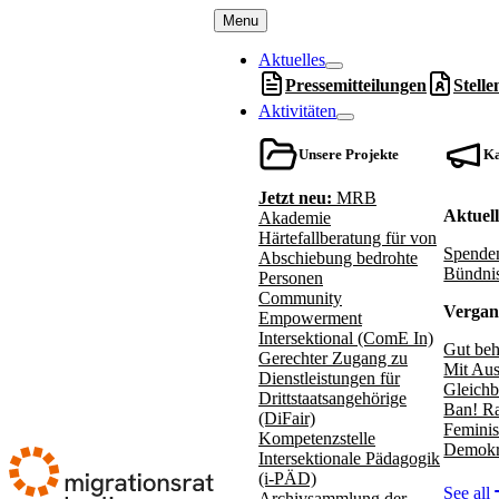
Menu
Aktuelles
Pressemitteilungen
Stell
Aktivitäten
Unsere Projekte
K
Jetzt neu:
MRB
Aktuel
Akademie
Härtefallberatung für von
Spenden
Abschiebung bedrohte
Bündnis
Personen
Community
Vergan
Empowerment
Intersektional (ComE In)
Gut beh
Gerechter Zugang zu
Mit Aus
Dienstleistungen für
Gleichb
Drittstaatsangehörige
Ban! Ra
(DiFair)
Feminis
Kompetenzstelle
Demokr
Intersektionale Pädagogik
(i-PÄD)
See all
Archivsammlung der