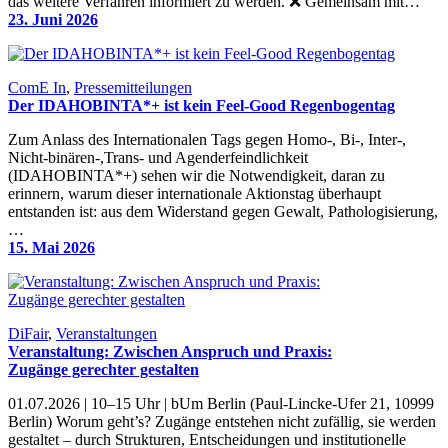
das weitere Verfahren informiert zu werden. ❌ Gemeinsam mit…
23. Juni 2026
ComE In
, 
Pressemitteilungen
Der IDAHOBINTA*+ ist kein Feel-Good Regenbogentag
Zum Anlass des Internationalen Tags gegen Homo-, Bi-, Inter-,
Nicht-binären-,Trans- und Agenderfeindlichkeit
(IDAHOBINTA*+) sehen wir die Notwendigkeit, daran zu
erinnern, warum dieser internationale Aktionstag überhaupt
entstanden ist: aus dem Widerstand gegen Gewalt, Pathologisierung,
…
15. Mai 2026
DiFair
, 
Veranstaltungen
Veranstaltung: Zwischen Anspruch und Praxis:
Zugänge gerechter gestalten
01.07.2026 | 10–15 Uhr | bUm Berlin (Paul-Lincke-Ufer 21, 10999
Berlin) Worum geht’s? Zugänge entstehen nicht zufällig, sie werden
gestaltet – durch Strukturen, Entscheidungen und institutionelle